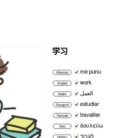
学习
me punu
Albanais
work
Anglais
العمل
Arabe
estudiar
Espagnol
travailler
Français
δουλεύω
Grec
לעבוד
Hébreu