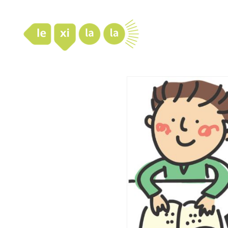
LexiLaLa