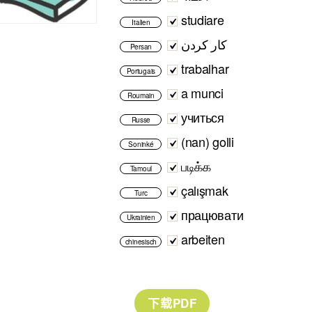
studiare
Italien
کار کردن
Persan
trabalhar
Portugais
a munci
Roumain
учиться
Russe
(nan) golli
Soninké
படிக்க
Tamoul
çalışmak
Turc
працювати
Ukrainien
arbeiten
chinesisch