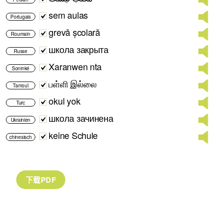
sem aulas
Portugais
grevă școlară
Roumain
школа закрыта
Russe
Xaranwen nta
Soninké
பள்ளி இல்லை
Tamoul
okul yok
Turc
школа зачинена
Ukrainien
keine Schule
chinesisch