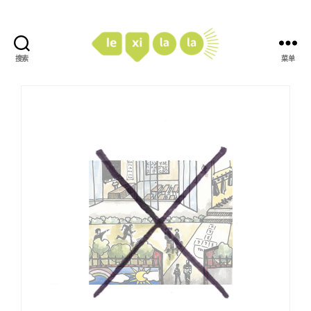
搜索
菜单
LexiLaLa