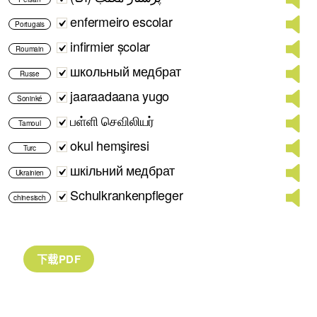
enfermeiro escolar
Portugais
infirmier școlar
Roumain
школьный медбрат
Russe
jaaraadaana yugo
Soninké
பள்ளி செவிலியர்
Tamoul
okul hemşiresi
Turc
шкільний медбрат
Ukrainien
Schulkrankenpfleger
chinesisch