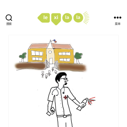
搜索
菜单
LexiLaLa