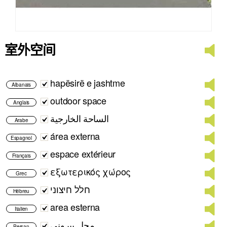
室外空间
hapësirë e jashtme
Albanais
outdoor space
Anglais
الساحة الخارجية
Arabe
área externa
Espagnol
espace extérieur
Français
εξωτερικός χώρος
Grec
חלל חיצוני
Hébreu
area esterna
Italien
محل بیرونی
Persan