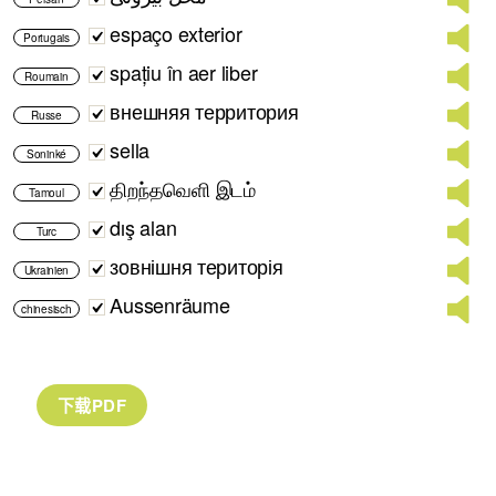
espaço exterior
Portugais
spațiu în aer liber
Roumain
внешняя территория
Russe
sella
Soninké
திறந்தவெளி இடம்
Tamoul
dış alan
Turc
зовнішня територія
Ukrainien
Aussenräume
chinesisch