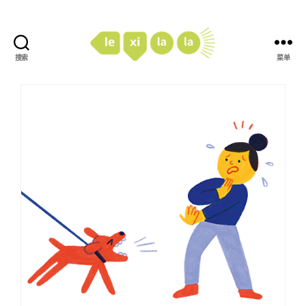
搜索
菜单
LexiLaLa