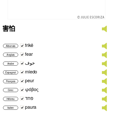
害怕
frikë
Albanais
fear
Anglais
خوف
Arabe
miedo
Espagnol
peur
Français
φόβος
Grec
פחד
Hébreu
paura
Italien