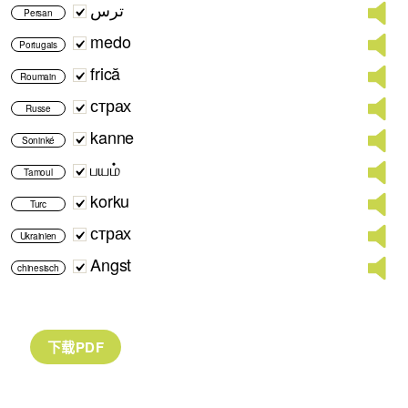
ترس
Persan
medo
Portugais
frică
Roumain
страх
Russe
kanne
Soninké
பயம்
Tamoul
korku
Turc
страх
Ukrainien
Angst
chinesisch