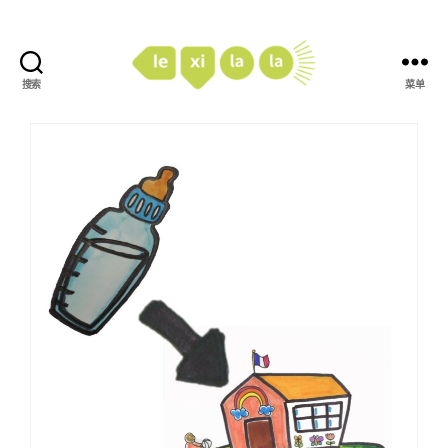
搜索
菜单
LexiLaLa