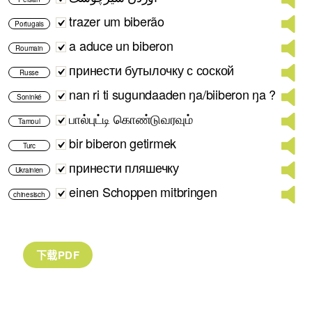
trazer um biberão
Portugais
a aduce un biberon
Roumain
принести бутылочку с соской
Russe
nan ri ti sugundaaden ŋa/biiberon ŋa ?
Soninké
பால்புட்டி கொண்டுவரவும்
Tamoul
bir biberon getirmek
Turc
принести пляшечку
Ukrainien
einen Schoppen mitbringen
chinesisch