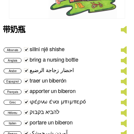
带奶瓶
sillni një shishe
Albanais
bring a nursing bottle
Anglais
احضار زجاجة الرضيع
Arabe
traer un biberón
Espagnol
apporter un biberon
Français
φέρνω ένα μπιμπερό
Grec
להביא בקבוק
Hébreu
portare un biberon
Italien
آوردن شیرچوشک
Persan