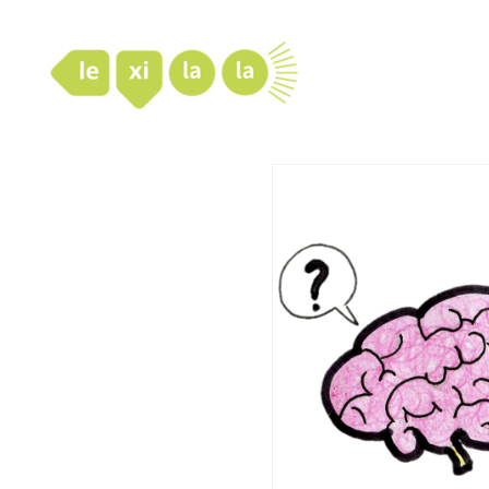
LexiLaLa