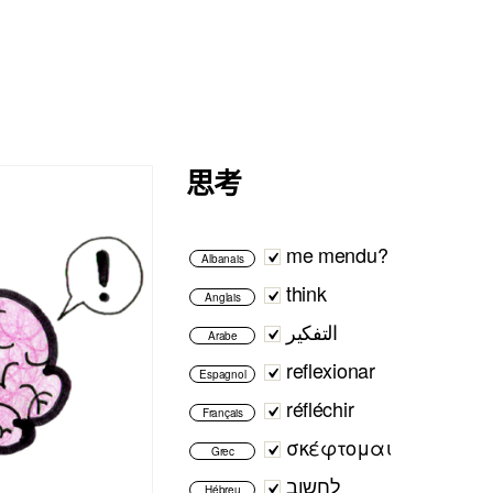
思考
me mendu?
Albanais
think
Anglais
التفكير
Arabe
reflexionar
Espagnol
réfléchir
Français
σκέφτομαι
Grec
לחשוב
Hébreu