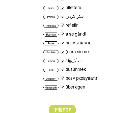
riflettere
Italien
فکر کردن
Persan
refletir
Portugais
a se gândi
Roumain
размышлять
Russe
(nan) sinme
Soninké
சிந்திக்க​
Tamoul
düşünmek
Turc
розмірковувати
Ukrainien
überlegen
chinesisch