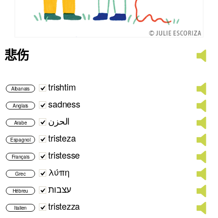
悲伤
trishtim
Albanais
sadness
Anglais
الحزن
Arabe
tristeza
Espagnol
tristesse
Français
λύπη
Grec
עצבות
Hébreu
tristezza
Italien