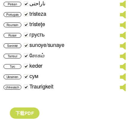
ناراحتی
Persan
tristeza
Portugais
tristeţe
Roumain
грусть
Russe
sunoye/sunaye
Soninké
சோகம்
Tamoul
keder
Turc
сум
Ukrainien
Traurigkeit
chinesisch