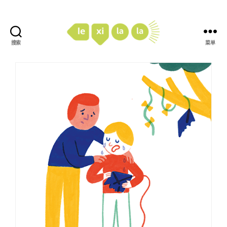
搜索
菜单
LexiLaLa