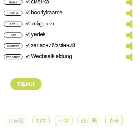
сменка
Russe
booriyiraame
Soninké
மாற்று உடை
Tamoul
yedek
Turc
запасний/змінний
Ukrainien
Wechselkleidung
chinesisch
儿童期
初中
小学
幼儿园
衣着