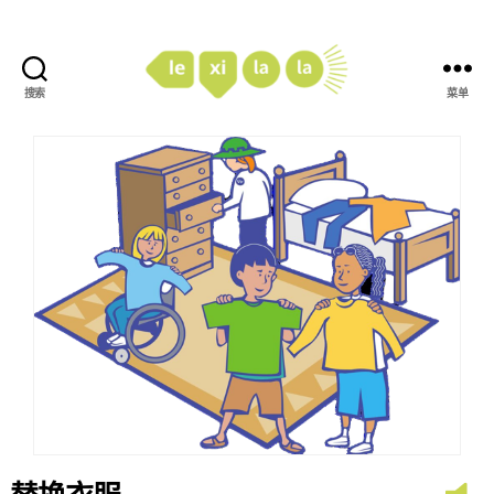
搜索
菜单
LexiLaLa