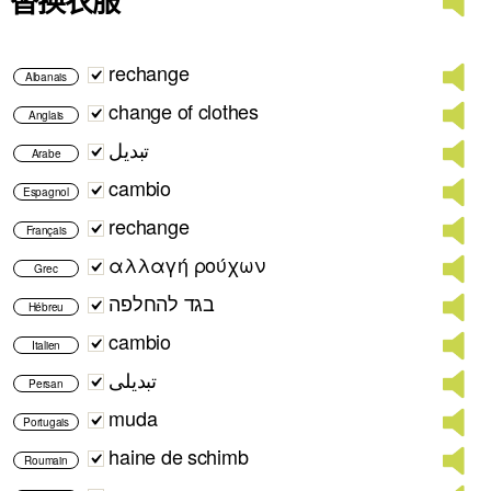
替换衣服
rechange
Albanais
change of clothes
Anglais
تبديل
Arabe
cambio
Espagnol
rechange
Français
αλλαγή ρούχων
Grec
בגד להחלפה
Hébreu
cambio
Italien
تبدیلی
Persan
muda
Portugais
haine de schimb
Roumain