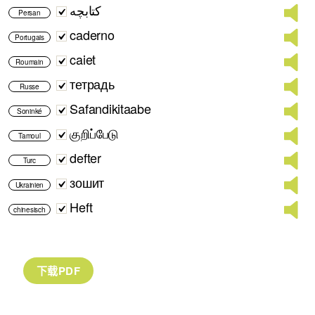
کتابچه
Persan
caderno
Portugais
caiet
Roumain
тетрадь
Russe
Safandikitaabe
Soninké
குறிப்பேடு
Tamoul
defter
Turc
зошит
Ukrainien
Heft
chinesisch