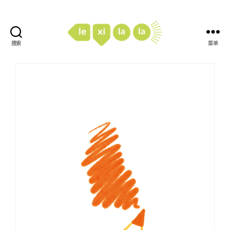
搜索
菜单
LexiLaLa