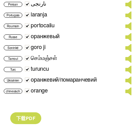
نارنجی
Persan
laranja
Portugais
portocaliu
Roumain
оранжевый
Russe
goro ji
Soninké
செம்மஞ்சள்
Tamoul
turuncu
Turc
оранжевий/помаранчевий
Ukrainien
orange
chinesisch