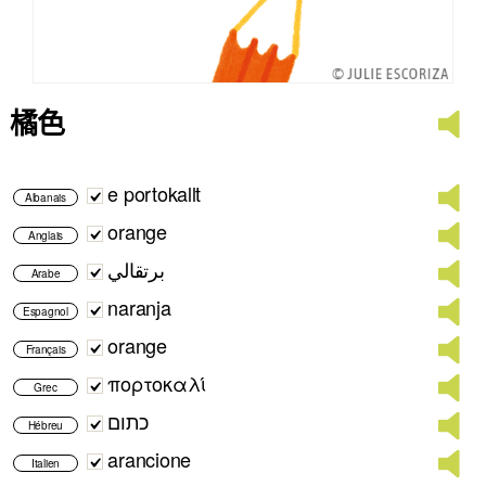
橘色
e portokallt
Albanais
orange
Anglais
برتقالي
Arabe
naranja
Espagnol
orange
Français
πορτοκαλί
Grec
כתום
Hébreu
arancione
Italien