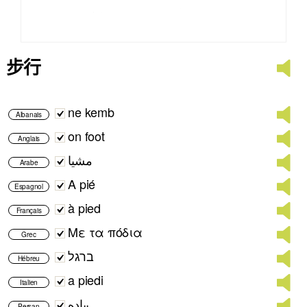
步行
ne kemb
Albanais
on foot
Anglais
مشيا
Arabe
A pié
Espagnol
à pied
Français
Με τα πόδια
Grec
ברגל
Hébreu
a piedi
Italien
پیاده
Persan