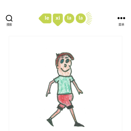
搜索
菜单
LexiLaLa