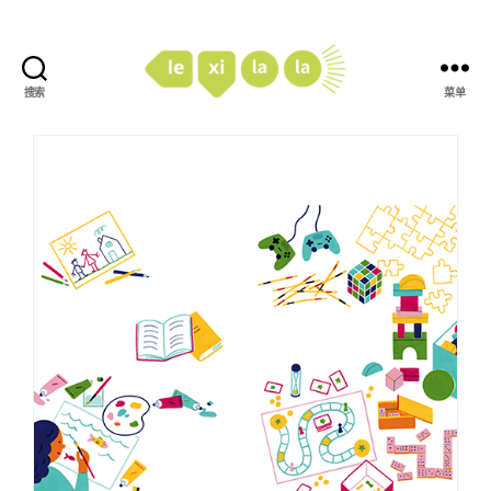
搜索
菜单
LexiLaLa