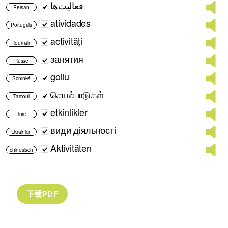
فعالیت‌ها
Persan
atividades
Portugais
activități
Roumain
занятия
Russe
gollu
Soninké
செயல்பாடுகள்
Tamoul
etkinlikler
Turc
види діяльності
Ukrainien
Aktivitäten
chinesisch