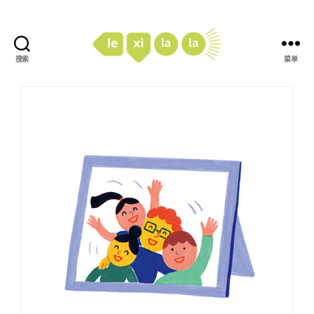
搜索
菜单
LexiLaLa