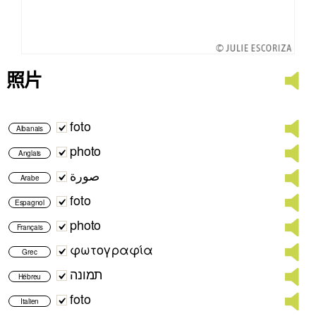
照片
foto
Albanais
photo
Anglais
صورة
Arabe
foto
Espagnol
photo
Français
φωτογραφία
Grec
תמונה
Hébreu
foto
Italien