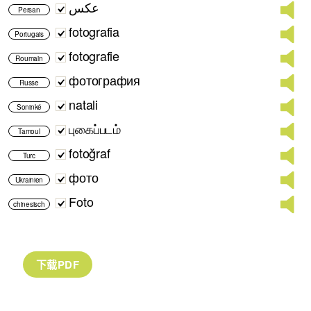
عکس
Persan
fotografia
Portugais
fotografie
Roumain
фотография
Russe
natali
Soninké
புகைப்படம்
Tamoul
fotoğraf
Turc
фото
Ukrainien
Foto
chinesisch