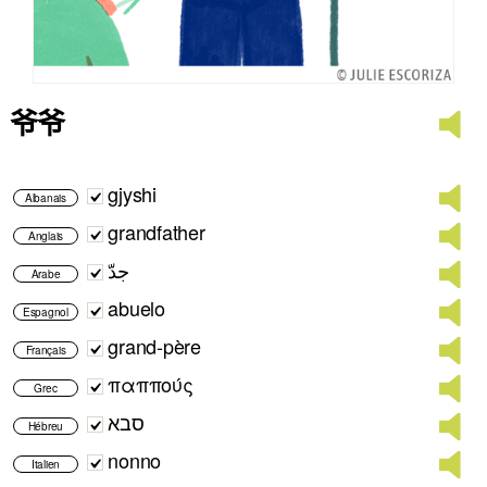
爷爷
gjyshi
Albanais
grandfather
Anglais
جدّ
Arabe
abuelo
Espagnol
grand-père
Français
παππούς
Grec
סבא
Hébreu
nonno
Italien