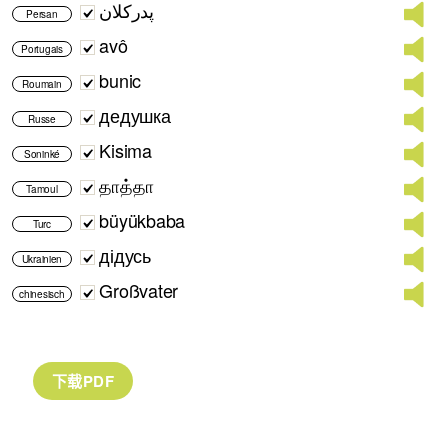
پدرکلان
Persan
avô
Portugais
bunic
Roumain
дедушка
Russe
Kisima
Soninké
தாத்தா
Tamoul
büyükbaba
Turc
дідусь
Ukrainien
Großvater
chinesisch