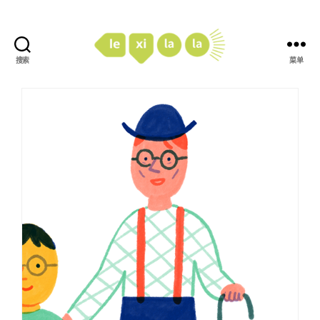
搜索
菜单
LexiLaLa