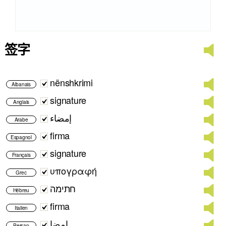
签字
nënshkrimi
Albanais
signature
Anglais
إمضاء
Arabe
firma
Espagnol
signature
Français
υπογραφή
Grec
חתימה
Hébreu
firma
Italien
امضا
Persan