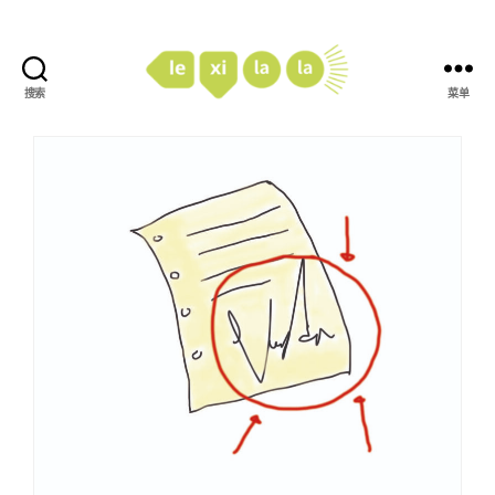
搜索
菜单
LexiLaLa