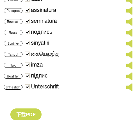
assinatura
Portugais
semnatură
Roumain
подпись
Russe
sinyatiri
Soninké
கையெழுத்து
Tamoul
imza
Turc
підпис
Ukrainien
Unterschrift
chinesisch