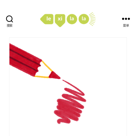
搜索
菜单
LexiLaLa