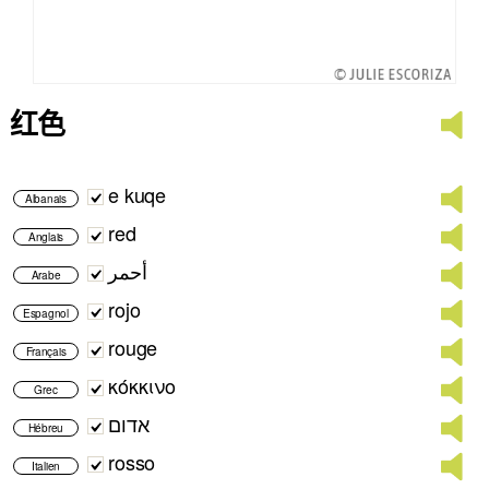
红色
e kuqe
Albanais
red
Anglais
أحمر
Arabe
rojo
Espagnol
rouge
Français
κόκκινο
Grec
אדום
Hébreu
rosso
Italien