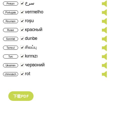
سرخ
Persan
vermelho
Portugais
roșu
Roumain
красный
Russe
dunbe
Soninké
சிவப்பு
Tamoul
kırmızı
Turc
червоний
Ukrainien
rot
chinesisch