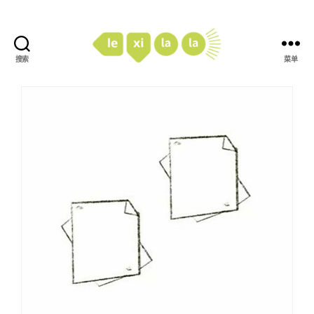
搜索
菜单
LexiLaLa