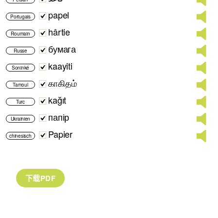
papel
Portugais
hârtie
Roumain
бумага
Russe
kaayiti
Soninké
காகிதம்
Tamoul
kağıt
Turc
папір
Ukrainien
Papier
chinesisch