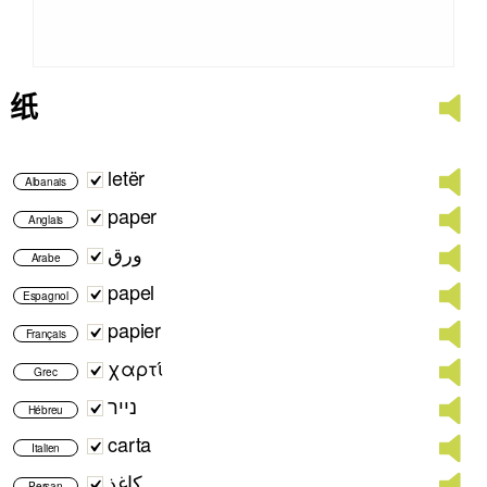
纸
letër
Albanais
paper
Anglais
ورق
Arabe
papel
Espagnol
papier
Français
χαρτί
Grec
נייר
Hébreu
carta
Italien
کاغذ
Persan