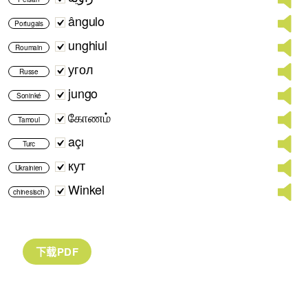
ângulo
Portugais
unghiul
Roumain
угол
Russe
jungo
Soninké
கோணம்
Tamoul
açı
Turc
кут
Ukrainien
Winkel
chinesisch