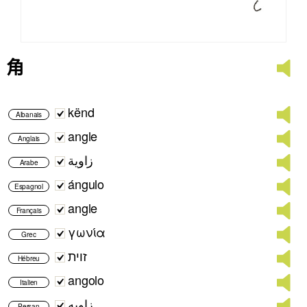
角
kënd
Albanais
angle
Anglais
زاوية
Arabe
ángulo
Espagnol
angle
Français
γωνία
Grec
זוית
Hébreu
angolo
Italien
زاویه
Persan