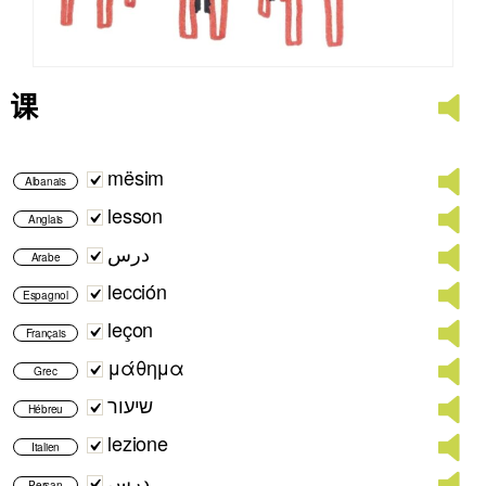
课
mësim
Albanais
lesson
Anglais
درس
Arabe
lección
Espagnol
leçon
Français
μάθημα
Grec
שיעור
Hébreu
lezione
Italien
درس
Persan