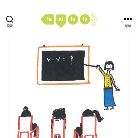
搜索
菜单
LexiLaLa