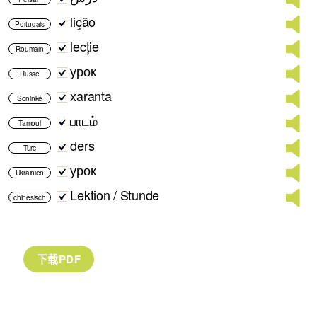
lição
Portugais
lecție
Roumain
урок
Russe
xaranta
Soninké
பாடம்
Tamoul
ders
Turc
урок
Ukrainien
Lektion / Stunde
chinesisch