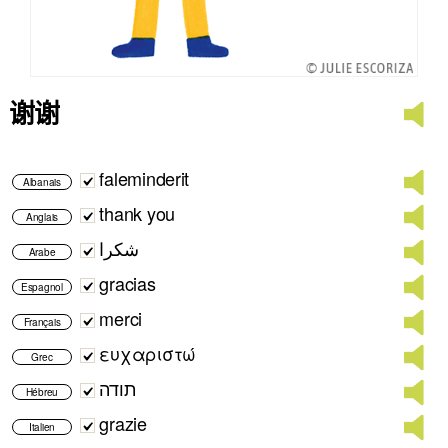
谢谢
faleminderit
Albanais
thank you
Anglais
شكرا
Arabe
gracias
Espagnol
merci
Français
ευχαριστώ
Grec
תודה
Hébreu
grazie
Italien