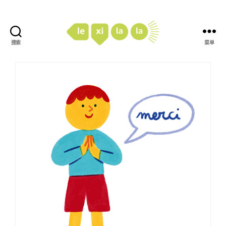
搜索
菜单
LexiLaLa