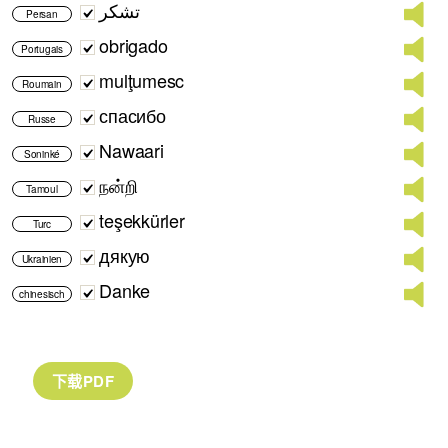
تشکر
Persan
obrigado
Portugais
mulţumesc
Roumain
спасибо
Russe
Nawaari
Soninké
நன்றி
Tamoul
teşekkürler
Turc
дякую
Ukrainien
Danke
chinesisch