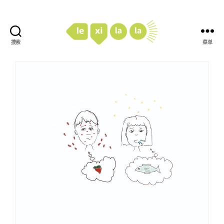
搜索
菜单
LexiLaLa