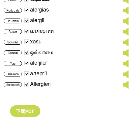
alergias
Portugais
alergii
Roumain
аллергии
Russe
xosu
Soninké
ஒவ்வாமை
Tamoul
alerjiler
Turc
алергії
Ukrainien
Allergien
chinesisch