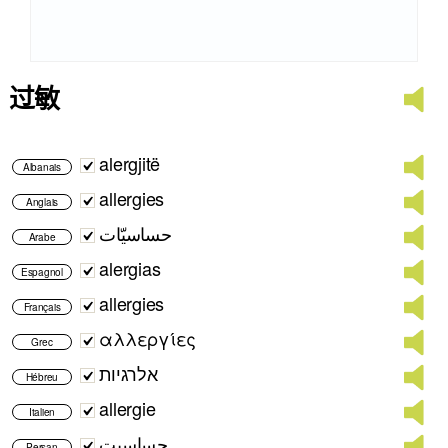
过敏
alergjitë
Albanais
allergies
Anglais
حساسيّات
Arabe
alergias
Espagnol
allergies
Français
αλλεργίες
Grec
אלרגיות
Hébreu
allergie
Italien
حساسیت
Persan