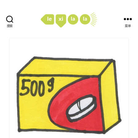
搜索
菜单
LexiLaLa