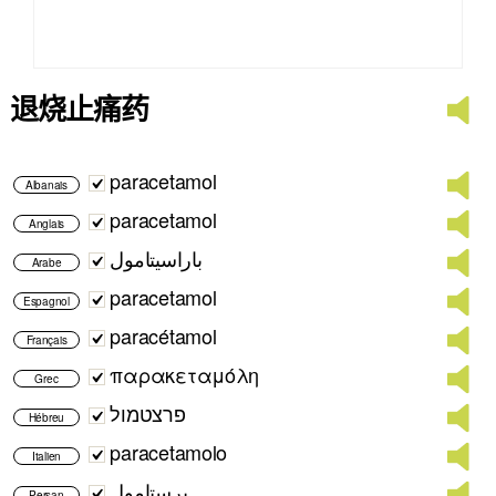
退烧止痛药
paracetamol
Albanais
paracetamol
Anglais
باراسيتامول
Arabe
paracetamol
Espagnol
paracétamol
Français
παρακεταμόλη
Grec
פרצטמול
Hébreu
paracetamolo
Italien
پرستامول
Persan