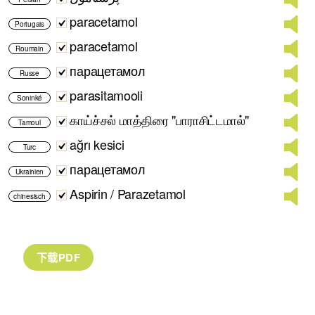
paracetamol
Portugais
paracetamol
Roumain
парацетамол
Russe
parasitamooli
Soninké
காய்ச்சல் மாத்திரை "பாராசிட்டமால்"
Tamoul
ağrı kesici
Turc
парацетамол
Ukrainien
Aspirin / Parazetamol
chinesisch