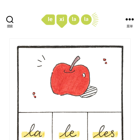
搜索
菜单
LexiLaLa