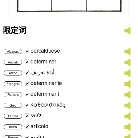
限定词
përcaktuese
Albanais
determiner
Anglais
أداة تعريف
Arabe
determinante
Espagnol
déterminant
Français
καθοριστικός
Grec
לוואי
Hébreu
articolo
Italien
شناسه
Persan