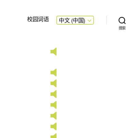
校园词语
中文 (中国)
搜索