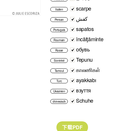
scarpe
Italien
کفش
Persan
sapatos
Portugais
încălţăminte
Roumain
обувь
Russe
Tepunu
Soninké
காலணிகள்
Tamoul
ayakkabı
Turc
взуття
Ukrainien
Schuhe
chinesisch