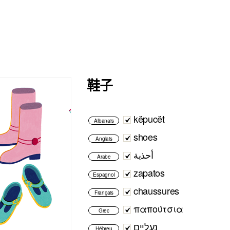
鞋子
këpucët
Albanais
shoes
Anglais
أحذية
Arabe
zapatos
Espagnol
chaussures
Français
παπούτσια
Grec
נעליים
Hébreu