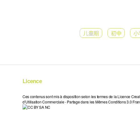
儿童期
初中
小
Licence
Ces contenus sont mis à disposition selon les termes de la Licence Crea
d’Utilisation Commerciale - Partage dans les Mêmes Conditions 3.0 Fran