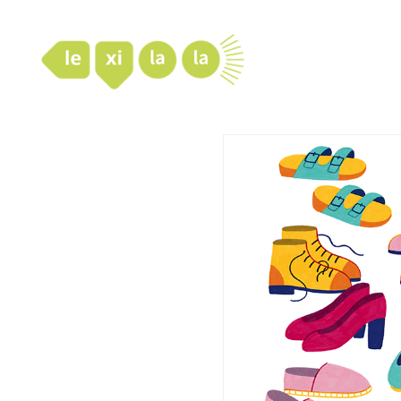
LexiLaLa