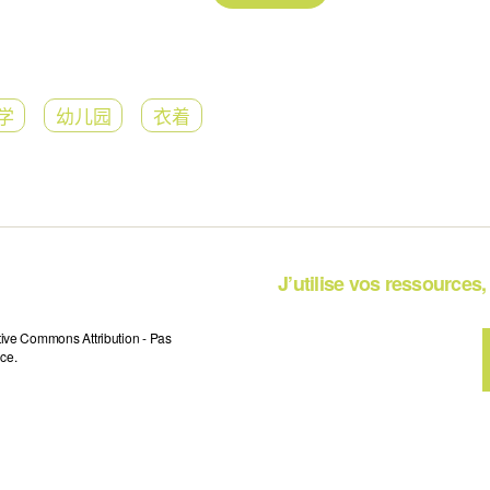
学
幼儿园
衣着
J’utilise vos ressources, 
tive Commons Attribution - Pas
ce.