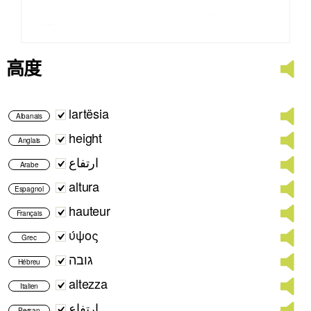
高度
lartësia
Albanais
height
Anglais
ارتفاع
Arabe
altura
Espagnol
hauteur
Français
ύψος
Grec
גובה
Hébreu
altezza
Italien
ارتفاع
Persan