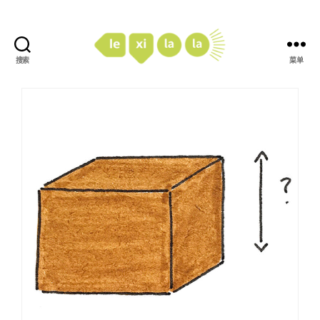
搜索
菜单
LexiLaLa