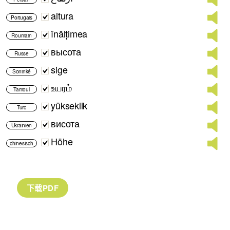
altura
Portugais
înălțimea
Roumain
высота
Russe
sige
Soninké
உயரம்
Tamoul
yükseklik
Turc
висота
Ukrainien
Höhe
chinesisch