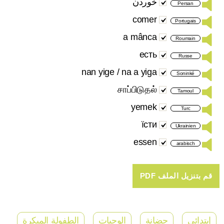
خوردن
Persan
comer
Portugais
a mânca
Roumain
есть
Russe
nan yige / na a yiga
Soninké
சாப்பிடுதல்
Tamoul
yemek
Turc
їсти
Ukrainien
essen
arabisch
إبتدائي
حضانة
الوجبات
الطفولة المبكرة