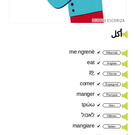
أكل
me ngrenë
Albanais
eat
Anglais
吃
Chinois
comer
Espagnol
manger
Français
τρώω
Grec
לאכול
Hébreu
mangiare
Italien