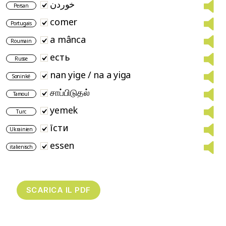
خوردن
Persan
comer
Portugais
a mânca
Roumain
есть
Russe
nan yige / na a yiga
Soninké
சாப்பிடுதல்
Tamoul
yemek
Turc
їсти
Ukrainien
essen
italienisch