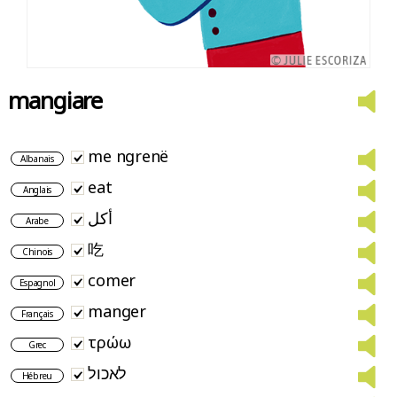
mangiare
me ngrenë
Albanais
eat
Anglais
أكل
Arabe
吃
Chinois
comer
Espagnol
manger
Français
τρώω
Grec
לאכול
Hébreu