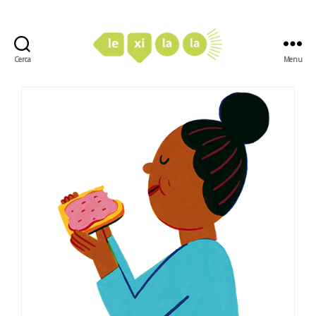
Cerca
Menu
LexiLaLa