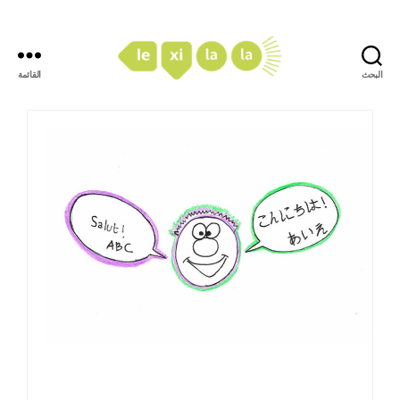
البحث
القائمة
LexiLaLa