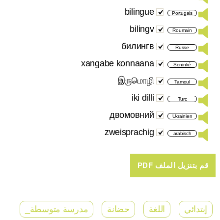
bilingue
Portugais
bilingv
Roumain
билингв
Russe
xangabe konnaana
Soninké
இருமொழி
Tamoul
iki dilli
Turc
двомовний
Ukrainien
zweisprachig
arabisch
إبتدائي
اللغة
حضانة
مدرسة متوسطة_