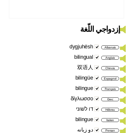
إزدواجي اللّغة
dygjuhësh
Albanais
bilingual
Anglais
双语人
Chinois
bilingüe
Espagnol
bilingue
Français
δίγλωσσο
Grec
דו לשוני
Hébreu
bilingue
Italien
دو زبانه
Persan