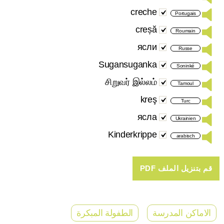
creche
Portugais
creșă
Roumain
ясли
Russe
Sugansuganka
Soninké
சிறுவர் இல்லம்
Tamoul
kreş
Turc
ясла
Ukrainien
Kinderkrippe
arabisch
الاماكن المدرسة
الطفولة المبكرة