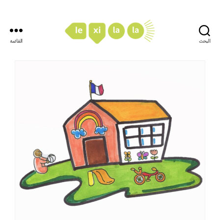
البحث
القائمة
LexiLaLa