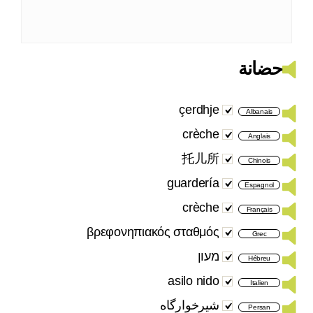
حضانة
çerdhje
Albanais
crèche
Anglais
托儿所
Chinois
guardería
Espagnol
crèche
Français
βρεφονηπιακός σταθμός
Grec
מעון
Hébreu
asilo nido
Italien
شیرخوارگاه
Persan