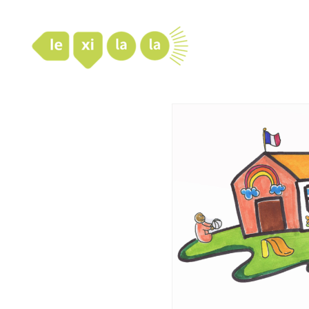
LexiLaLa