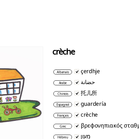
crèche
çerdhje
Albanais
حضانة
Arabe
托儿所
Chinois
guardería
Espagnol
crèche
Français
βρεφονηπιακός σταθ
Grec
מעון
Hébreu