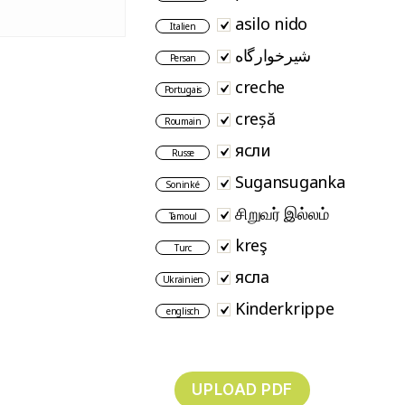
asilo nido
Italien
شیرخوارگاه
Persan
creche
Portugais
creșă
Roumain
ясли
Russe
Sugansuganka
Soninké
சிறுவர் இல்லம்
Tamoul
kreş
Turc
ясла
Ukrainien
Kinderkrippe
englisch