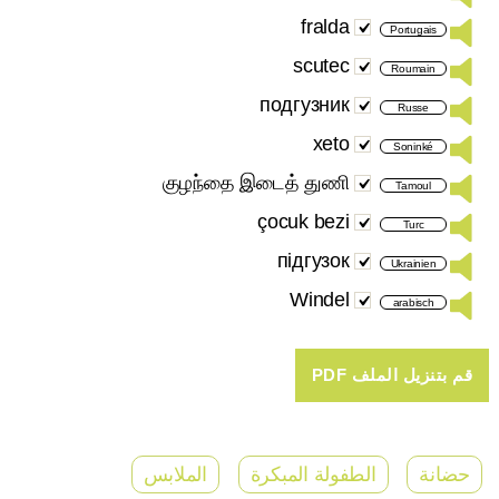
fralda
Portugais
scutec
Roumain
подгузник
Russe
xeto
Soninké
குழந்தை இடைத் துணி
Tamoul
çocuk bezi
Turc
підгузок
Ukrainien
Windel
arabisch
حضانة
الطفولة المبكرة
الملابس