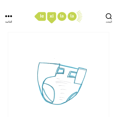
البحث
القائمة
LexiLaLa