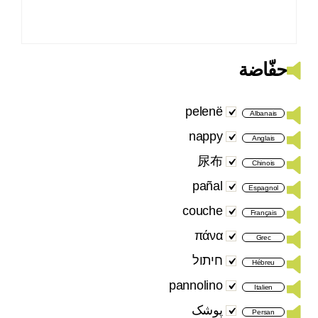
حفّاضة
pelenë
Albanais
nappy
Anglais
尿布
Chinois
pañal
Espagnol
couche
Français
πάνα
Grec
חיתול
Hébreu
pannolino
Italien
پوشک
Persan