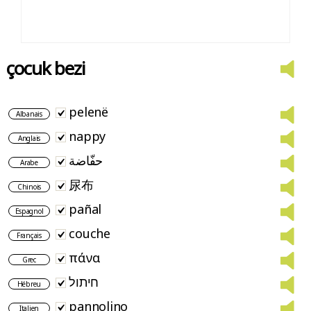
çocuk bezi
pelenë
Albanais
nappy
Anglais
حفّاضة
Arabe
尿布
Chinois
pañal
Espagnol
couche
Français
πάνα
Grec
חיתול
Hébreu
pannolino
Italien