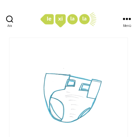
Ara
Menü
LexiLaLa