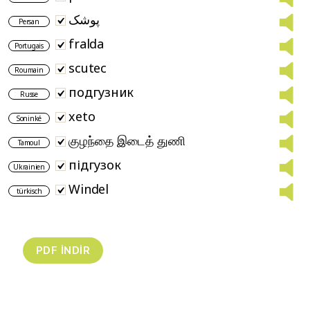
پوشک
Persan
fralda
Portugais
scutec
Roumain
подгузник
Russe
xeto
Soninké
குழந்தை இடைத் துணி
Tamoul
підгузок
Ukrainien
Windel
türkisch