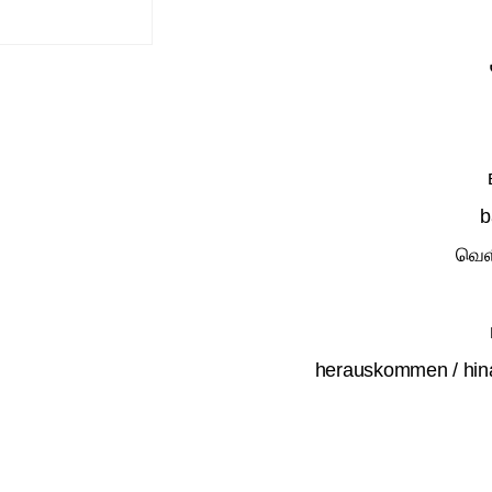
வெள
herauskommen / hi