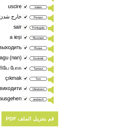
uscire
Italien
خارج شدن
Persan
sair
Portugais
a ieși
Roumain
выходить
Russe
(nan) bagu
Soninké
ியே போக
Tamoul
çıkmak
Turc
виходити
Ukrainien
nausgehen
arabisch