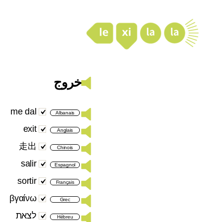
LexiLaLa
خروج
me dal
Albanais
exit
Anglais
走出
Chinois
salir
Espagnol
sortir
Français
βγαίνω
Grec
לצאת
Hébreu