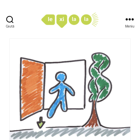
Caută
Meniu
LexiLaLa