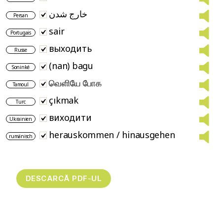
خارج شدن
Persan
sair
Portugais
выходить
Russe
(nan) bagu
Soninké
வெளியே போக
Tamoul
çıkmak
Turc
виходити
Ukrainien
herauskommen / hinausgehen
rumänisch