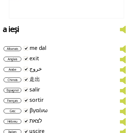
a ieși
me dal
Albanais
exit
Anglais
خروج
Arabe
走出
Chinois
salir
Espagnol
sortir
Français
βγαίνω
Grec
לצאת
Hébreu
uscire
Italien