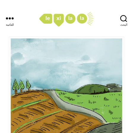
البحث
القائمة
LexiLaLa