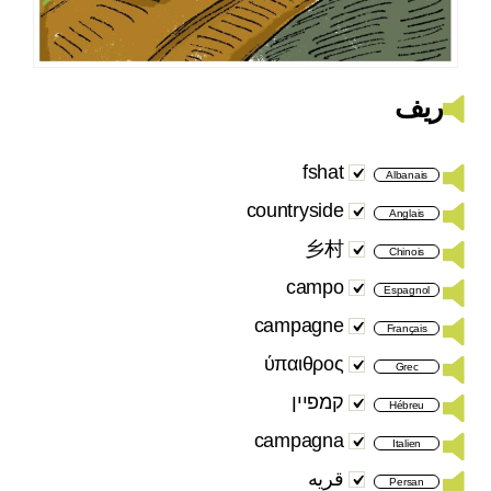
ريف
fshat
Albanais
countryside
Anglais
乡村
Chinois
campo
Espagnol
campagne
Français
ύπαιθρος
Grec
קמפיין
Hébreu
campagna
Italien
قریه
Persan