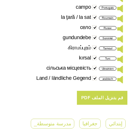
campo
Portugais
la ţară / la sat
Roumain
село
Russe
gundundebe
Soninké
கிராமப்புறம்
Tamoul
kırsal
Turc
сільська місцевість
Ukrainien
Land / ländliche Gegend
arabisch
إبتدائي
جغرافيا
مدرسة متوسطة_