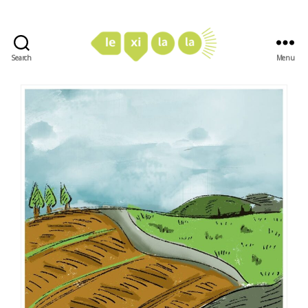
Search
Menu
LexiLaLa