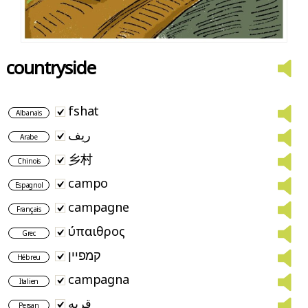
countryside
fshat
Albanais
ريف
Arabe
乡村
Chinois
campo
Espagnol
campagne
Français
ύπαιθρος
Grec
קמפיין
Hébreu
campagna
Italien
قریه
Persan