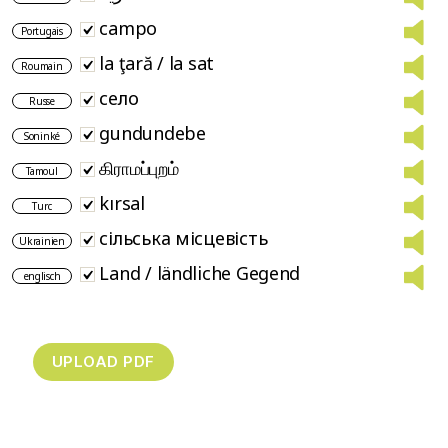
campo
Portugais
la ţară / la sat
Roumain
село
Russe
gundundebe
Soninké
கிராமப்புறம்
Tamoul
kırsal
Turc
сільська місцевість
Ukrainien
Land / ländliche Gegend
englisch