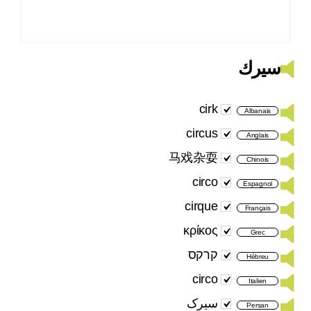
سيرك
cirk
Albanais
circus
Anglais
马戏杂耍
Chinois
circo
Espagnol
cirque
Français
κρίκος
Grec
קרקס
Hébreu
circo
Italien
سیرک
Persan