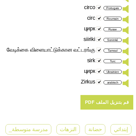
circo
Portugais
circ
Roumain
цирк
Russe
siiriki
Soninké
வேடிக்கை விளையாட்டுக்கான வட்டரங்கு
Tamoul
sirk
Turc
цирк
Ukrainien
Zirkus
arabisch
إبتدائي
حضانة
النزهات
مدرسة متوسطة_