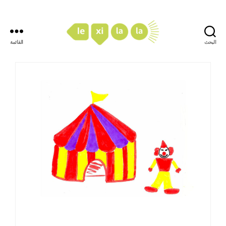
البحث
القائمة
LexiLaLa