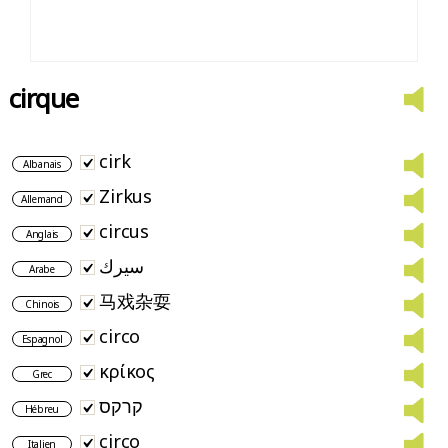
cirque
cirk
Albanais
Zirkus
Allemand
circus
Anglais
سيرك
Arabe
马戏杂耍
Chinois
circo
Espagnol
κρίκος
Grec
קרקס
Hébreu
circo
Italien