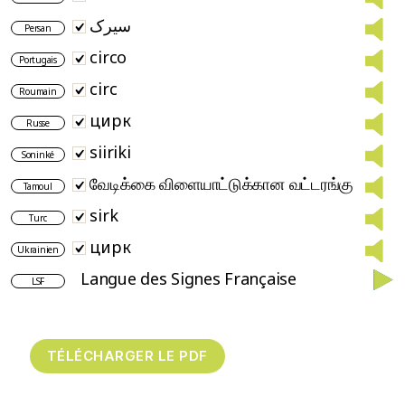
سیرک
Persan
circo
Portugais
circ
Roumain
цирк
Russe
siiriki
Soninké
வேடிக்கை விளையாட்டுக்கான வட்டரங்கு
Tamoul
sirk
Turc
цирк
Ukrainien
Langue des Signes Française
LSF