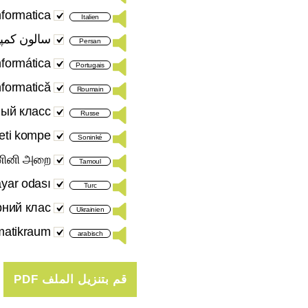
nformatica
Italien
سالون کمپی
Persan
nformática
Portugais
nformatică
Roumain
ый класс
Russe
neti kompe
Soninké
ினி அறை
Tamoul
ayar odası
Turc
рний клас
Ukrainien
matikraum
arabisch