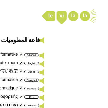
LexiLaLa
قاعة المعلوميات
nformatike
Albanais
uter room
Anglais
计算机教室
Chinois
nformática
Espagnol
formatique
Français
ροφορικής
Grec
מעבדת מח
Hébreu