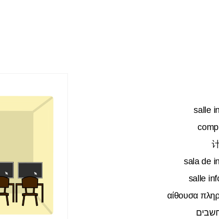
salle i
comp
sala de i
salle in
αίθουσα πλη
שבים