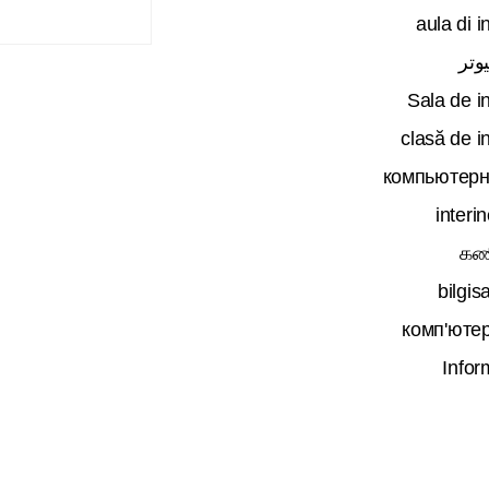
aula di i
وتر
Sala de i
clasă de i
компьютерн
interi
கண
bilgis
комп'юте
Infor