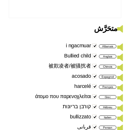
متحَرَّش
i ngacmuar
Albanais
Bullied child
Anglais
被欺凌者/被骚扰者
Chinois
acosado
Espagnol
harcelé
Français
άτομο που παρενοχλείται
Grec
קורבן בריונות
Hébreu
bullizzato
Italien
قربانی
Persan