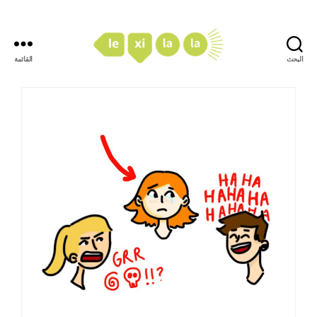
البحث
القائمة
LexiLaLa