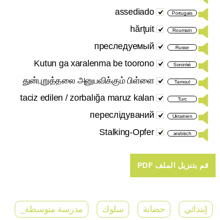
assediado
Portugais
hărţuit
Roumain
преследуемый
Russe
Kutun ga xaralenma be toorono
Soninké
துன்புறுத்தலை அனுபவிக்கும் பிள்ளை
Tamoul
taciz edilen / zorbalığa maruz kalan
Turc
переслідуваний
Ukrainien
Stalking-Opfer
arabisch
إبتدائي
حضانة
سلوك
مدرسة متوسطة_