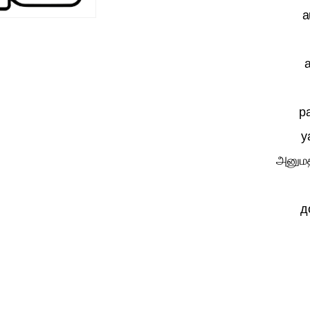
a
р
y
அனுமத
д