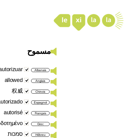
LexiLaLa
مسموح
 autorizuar
Albanais
allowed
Anglais
权威
Chinois
autorizado
Espagnol
autorisé
Français
οδοτημένο
Grec
סמכות
Hébreu