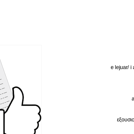
e lejuar/ i
εξουσι