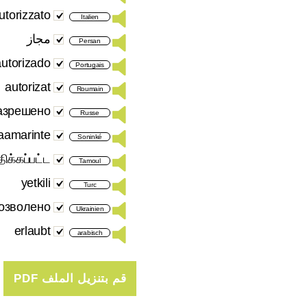
utorizzato
Italien
مجاز
Persan
autorizado
Portugais
autorizat
Roumain
азрешено
Russe
aamarinte
Soninké
ிக்கப்பட்ட
Tamoul
yetkili
Turc
озволено
Ukrainien
erlaubt
arabisch