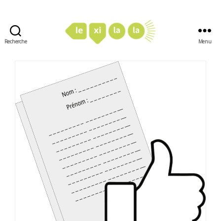
Recherche
Menu
LexiLaLa