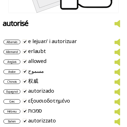
autorisé
e lejuar/ i autorizuar
Albanais
erlaubt
Allemand
allowed
Anglais
مسموح
Arabe
权威
Chinois
autorizado
Espagnol
εξουσιοδοτημένο
Grec
סמכות
Hébreu
autorizzato
Italien