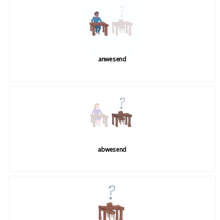
anwesend
abwesend