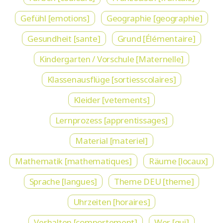
Gefühl [emotions]
Geographie [geographie]
Gesundheit [sante]
Grund [Élémentaire]
Kindergarten / Vorschule [Maternelle]
Klassenausflüge [sortiesscolaires]
Kleider [vetements]
Lernprozess [apprentissages]
Material [materiel]
Mathematik [mathematiques]
Räume [locaux]
Sprache [langues]
Theme DEU [theme]
Uhrzeiten [horaires]
Verhalten [comportement]
Wer [qui]