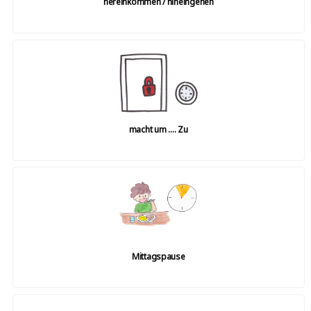
hereinkommen / hineingehen
macht um …. Zu
Mittagspause