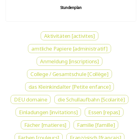
Stundenplan
Aktivitäten [activites]
amtliche Papiere [administratif]
Anmeldung [inscriptions]
College / Gesamtschule [Collège]
das Kleinkindalter [Petite enfance]
DEU domaine
die Schullaufbahn [Scolarité]
Einladungen [invitations]
Essen [repas]
Fächer [matieres]
Familie [famille]
Farben [couleurs]
Französisch [francais]