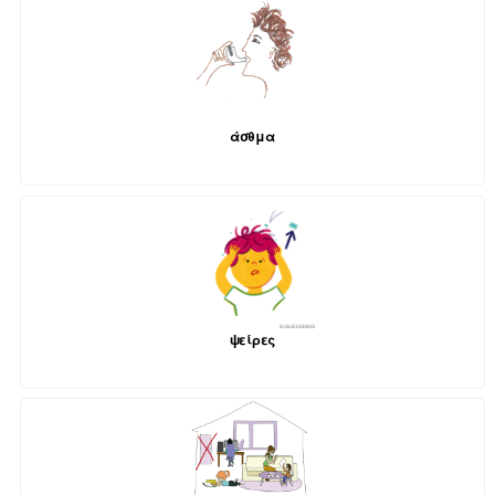
άσθμα
ψείρες