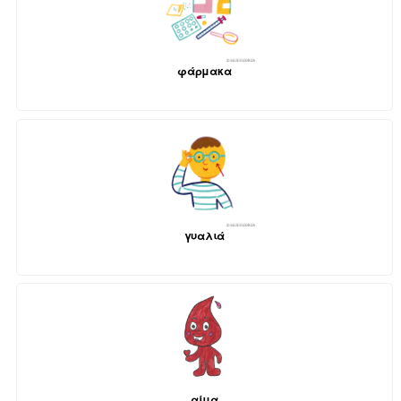
φάρμακα
γυαλιά
αίμα