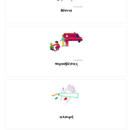
δόντια
πυροσβέστες
αλοιφή