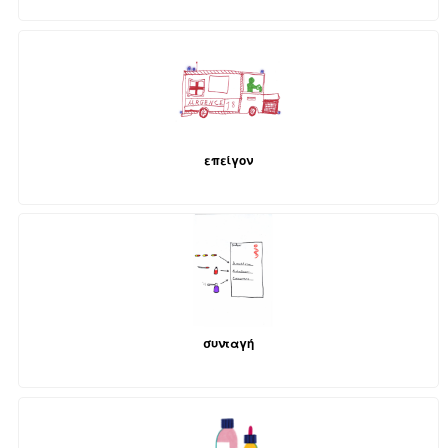
επείγον
συνταγή