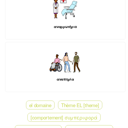
αναρρωτήριο
αναπηρία
el domaine
Thème EL [theme]
[comportement] συμπεριφορά