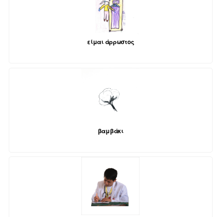
είμαι άρρωστος
βαμβάκι