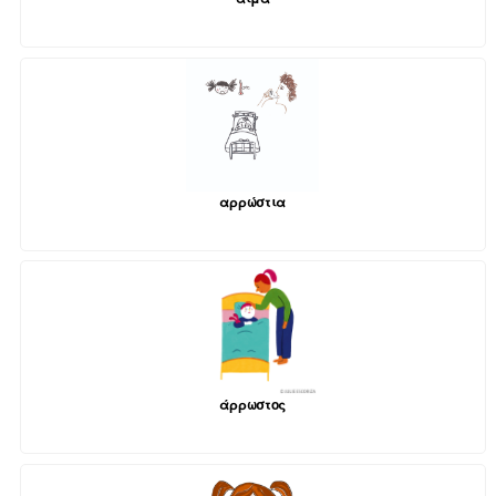
αρρώστια
άρρωστος