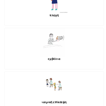
πληγή
εμβόλια
ιατρική επίκσεψη