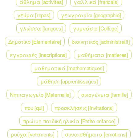
άθλημα [activites]
γαλλικά [francais]
γεύμα [repas]
γεωγραφία [geographie]
γλώσσα [langues]
γυμνάσιο [Collège]
Δημοτικό [Élémentaire]
διοικητικός [administratif]
εγγραφές [inscriptions]
μαθήματα [matieres]
μαθηματικά [mathematiques]
μάθηση [apprentissages]
Νηπιαγωγείο [Maternelle]
οικογένεια [famille]
που [qui]
προσκλήσεις [invitations]
πρώιμη παιδική ηλικία [Petite enfance]
ρούχα [vetements]
συναισθήματα [emotions]