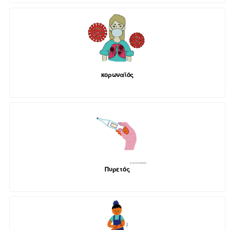
κορωναϊός
Πυρετός