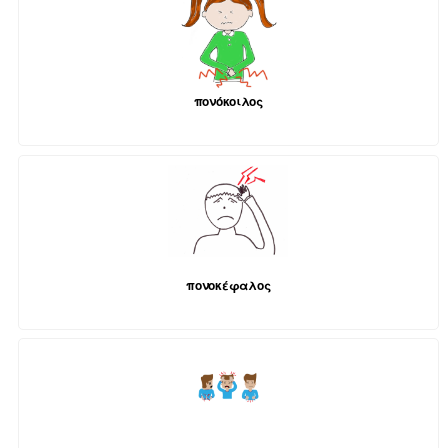
πονόκοιλος
πονοκέφαλος