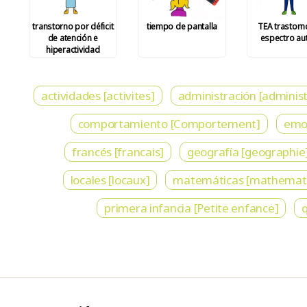
transtorno por déficit
tiempo de pantalla
TEA trastorn
de atención e
espectro aut
hiperactividad
actividades [activites]
administración [administ
comportamiento [Comportement]
emoc
francés [francais]
geografía [geographie
locales [locaux]
matemáticas [mathemat
primera infancia [Petite enfance]
q