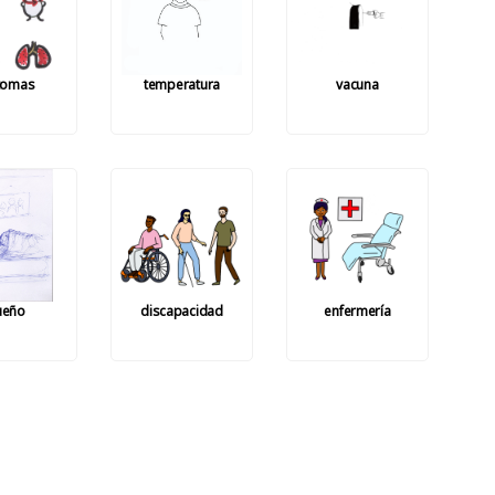
tomas
temperatura
vacuna
ueño
discapacidad
enfermería