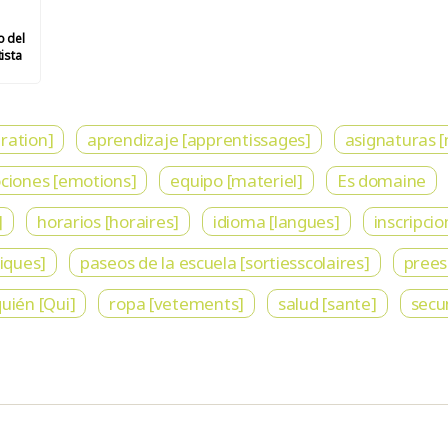
o del
ista
ration]
aprendizaje [apprentissages]
asignaturas 
iones [emotions]
equipo [materiel]
Es domaine
]
horarios [horaires]
idioma [langues]
inscripcio
iques]
paseos de la escuela [sortiesscolaires]
prees
uién [Qui]
ropa [vetements]
salud [sante]
secu