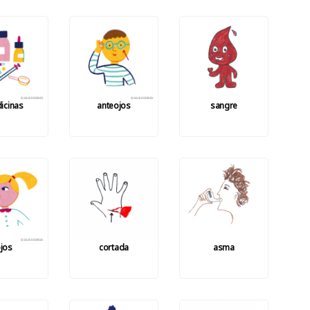
icinas
anteojos
sangre
jos
cortada
asma