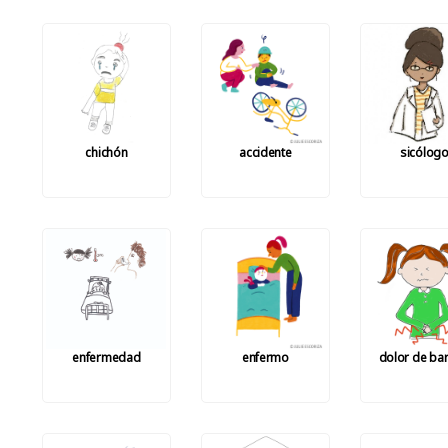
chichón
accidente
sicólog
enfermedad
enfermo
dolor de bar