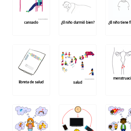
cansado
¿El niño durmió bien?
¿El niño tiene 
menstruac
libreta de salud
salud