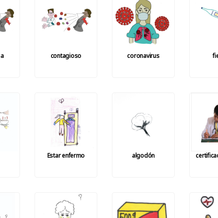
sa
contagioso
coronavirus
f
Estar enfermo
algodón
certific