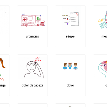
o
urgencias
récipe
med
riga
dolor de cabeza
dolor
o