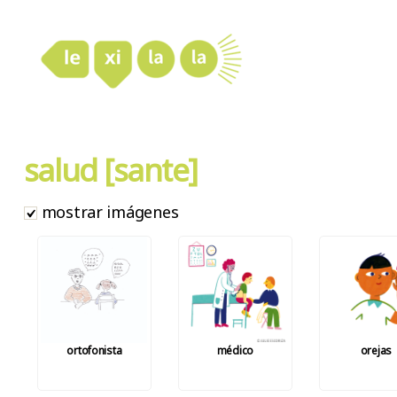
LexiLaLa
salud [sante]
mostrar imágenes
ortofonista
médico
orejas