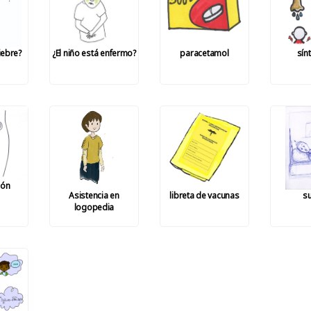
fiebre?
¿El niño está enfermo?
paracetamol
sín
ión
Asistencia en
libreta de vacunas
s
logopedia