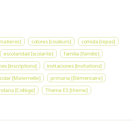
[matieres]
colores [couleurs]
comida [repas]
escolaridad [scolarite]
familia [famille]
nes [inscriptions]
invitaciones [invitations]
colar [Maternelle]
primaria [Élémentaire]
ndaria [Collège]
Theme ES [theme]