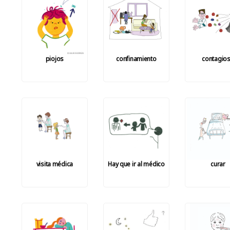
piojos
confinamiento
contagio
visita médica
Hay que ir al médico
curar