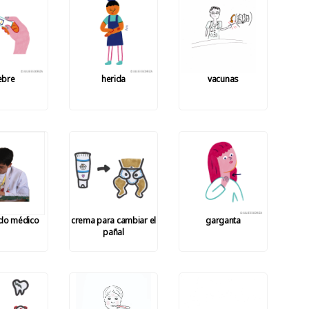
iebre
herida
vacunas
ado médico
crema para cambiar el
garganta
pañal