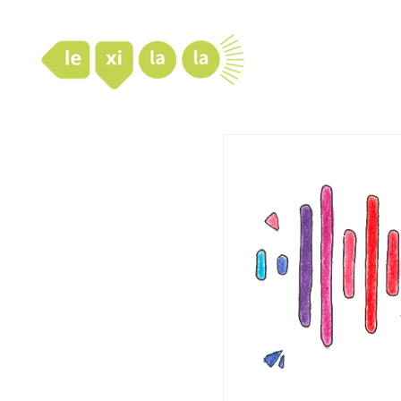
LexiLaLa