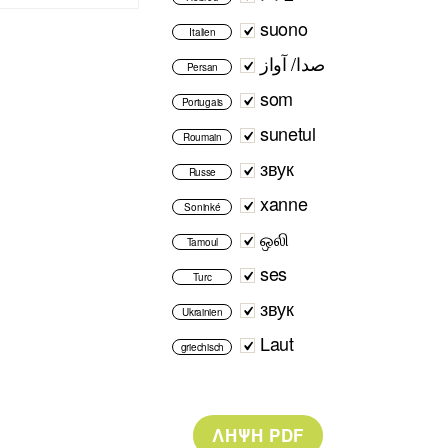
suono
Italien
صدا/ آواز
Persan
som
Portugais
sunetul
Roumain
звук
Russe
xanne
Soninké
ஒலி
Tamoul
ses
Turc
звук
Ukrainien
Laut
griechisch