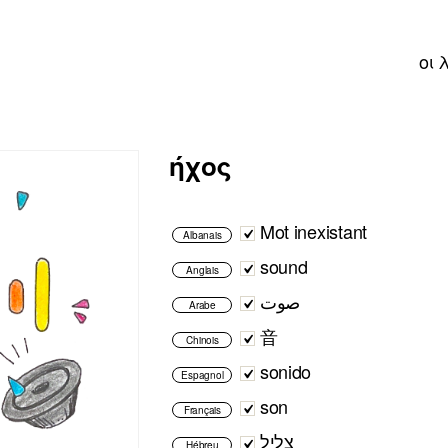
οι 
ήχος
Mot inexistant
Albanais
sound
Anglais
صوت
Arabe
音
Chinois
sonido
Espagnol
son
Français
צליל
Hébreu