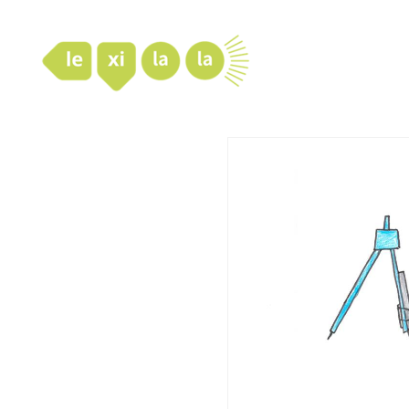
LexiLaLa