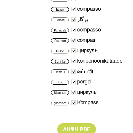
compasso
Italien
پرگار
Persan
compasso
Portugais
compas
Roumain
Циркуль
Russe
konponoonikutaade
Soninké
வட்டாரி
Tamoul
pergel
Turc
циркуль
Ukrainien
Kompass
griechisch