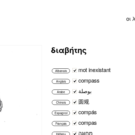
οι 
διαβήτης
mot inexistant
Albanais
compass
Anglais
بوصلة
Arabe
圆规
Chinois
compás
Espagnol
compas
Français
מחוגה
Hébreu