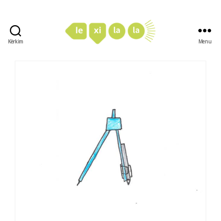
Kërkim
Menu
LexiLaLa