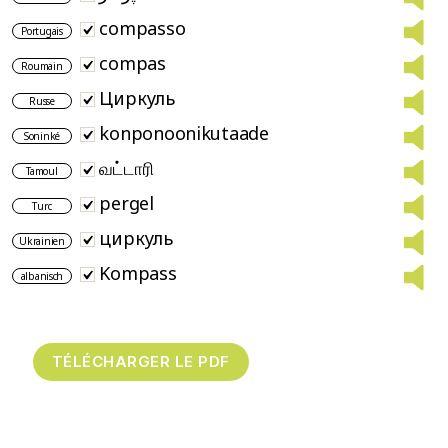
compasso
Portugais
compas
Roumain
Циркуль
Russe
konponoonikutaade
Soninké
வட்டாரி
Tamoul
pergel
Turc
циркуль
Ukrainien
Kompass
albanisch