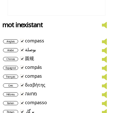
mot inexistant
compass
Anglais
بوصلة
Arabe
圆规
Chinois
compás
Espagnol
compas
Français
διαβήτης
Grec
מחוגה
Hébreu
compasso
Italien
پرگار
Persan