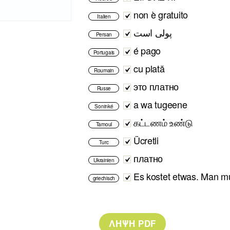
non è gratuito
Italien
پولی است
Persan
é pago
Portugais
cu plată
Roumain
это платно
Russe
a wa tugeene
Soninké
கட்டணம் உண்டு
Tamoul
Ücretli
Turc
платно
Ukrainien
Es kostet etwas. Man m
griechisch