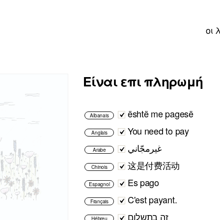
οι 
Είναι επι πληρωμή
është me pagesë
Albanais
You need to pay
Anglais
غيرمجّاني
Arabe
这是付费活动
Chinois
Es pago
Espagnol
C'est payant.
Français
זה בתשלום
Hébreu