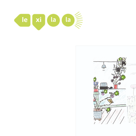
LexiLaLa