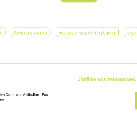
ό
Νηπιαγωγείο
πρώιμη παιδική ηλικία
σχο
J’utilise vos ressources, 
tive Commons Attribution - Pas
ce.